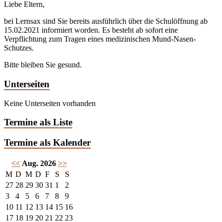
Liebe Eltern,
bei Lernsax sind Sie bereits ausführlich über die Schulöffnung ab
15.02.2021 informiert worden. Es besteht ab sofort eine
Verpflichtung zum Tragen eines medizinischen Mund-Nasen-
Schutzes.
Bitte bleiben Sie gesund.
Unterseiten
Keine Unterseiten vorhanden
Termine als Liste
Termine als Kalender
<<
Aug. 2026
>>
M
D
M
D
F
S
S
27
28
29
30
31
1
2
3
4
5
6
7
8
9
10
11
12
13
14
15
16
17
18
19
20
21
22
23